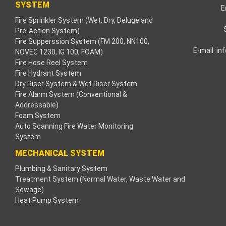
rch
SYSTEM
E
Fire Sprinkler System (Wet, Dry, Deluge and
Pre-Action System)
Fire Supperssion System (FM 200, NN100,
E-mail:
in
NOVEC 1230, IG 100, FOAM)
Fire Hose Reel System
nel
Fire Hydrant System
Dry Riser System & Wet Riser System
nel
Fire Alarm System (Conventional &
Addressable)
Foam System
nel
Auto Scanning Fire Water Monitoring
System
nel
MECHANICAL SYSTEM
nel
Plumbing & Sanitary System
Treatment System (Normal Water, Waste Water and
nel
Sewage)
Heat Pump System
nel