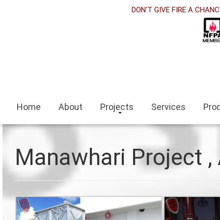
DON'T GIVE FIRE A CHANC
nel
nel
nel
eri
Home
About
Projects
Services
Pro
t
Manawhari Project ,
t bayan
niw
nel